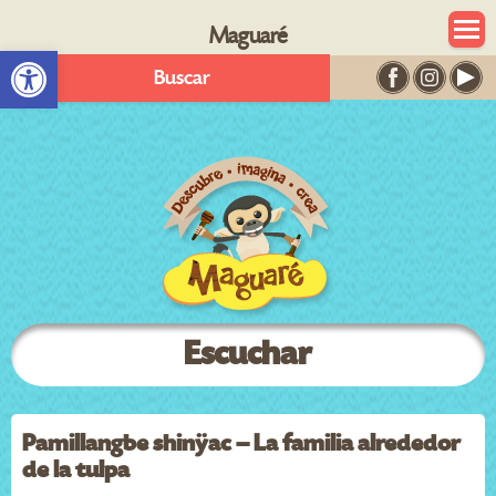
Maguaré
Abrir barra de herramientas
Buscar
Escuchar
Pamillangbe shinÿac – La familia alrededor
de la tulpa