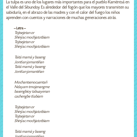
La tulpa es uno de los lugares más importantes para el pueblo Kamëntsá en
el Valle del Sibundoy. Es alrededor del fogón que los mayores transmiten su
sabiduría, en el abrazo de las madres y con el calor del fuego los niños
aprenden con cuentos y narraciones de muchas generaciones atrás.
-- Letra --
Tojtsejetan or
Shinÿac mochjatotbiam
Tojtsejetan or
Shinÿac mochjatotbiam
Taitá mamá y baseng
Jonts̈an jomantiñan
Taitá mamá y baseng
Jonts̈an jomantiñan
Mochantsenocuentañ
Ndayam tmojenangme
basengbioy tabuayenan
cachengbe ts̈abiam
Tojtsejetan or
Shinÿac mochjatotbiam
Tojtsejetan or
Shinÿac mochjatotbiam
Taitá mamá y baseng
Jonts̈an jomantiñan