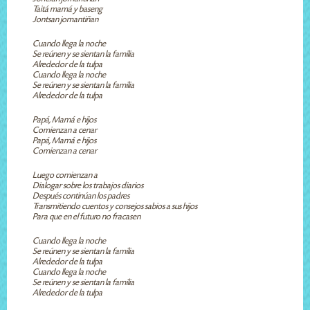
Taitá mamá y baseng
Jontsan jomantiñan
Cuando llega la noche
Se reúnen y se sientan la familia
Alrededor de la tulpa
Cuando llega la noche
Se reúnen y se sientan la familia
Alrededor de la tulpa
Papá, Mamá e hijos
Comienzan a cenar
Papá, Mamá e hijos
Comienzan a cenar
Luego comienzan a
Dialogar sobre los trabajos diarios
Después continúan los padres
Transmitiendo cuentos y consejos sabios a sus hijos
Para que en el futuro no fracasen
Cuando llega la noche
Se reúnen y se sientan la familia
Alrededor de la tulpa
Cuando llega la noche
Se reúnen y se sientan la familia
Alrededor de la tulpa