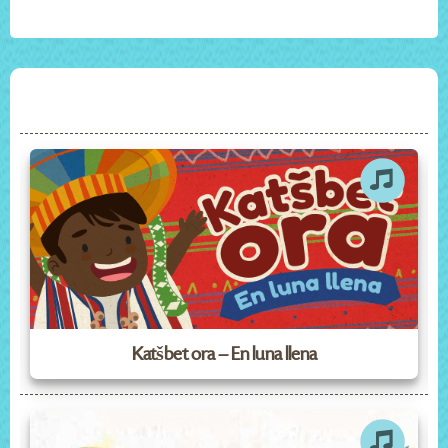
Katšbet ora – En luna llena