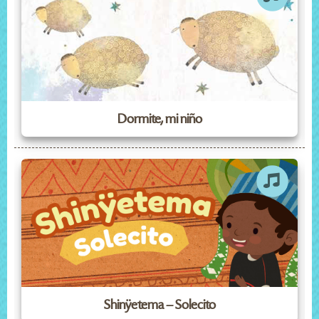
Dormite, mi niño
Shinÿetema – Solecito