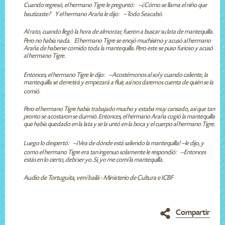
Cuando regresó, el hermano Tigre le preguntó: —¿Cómo se llama el niño que
bautizaste? Y el hermano Araña le dijo: —Todo Seacabó.
Al rato, cuando llegó la hora de almorzar, fueron a buscar su lata de mantequilla.
Pero no había nada. El hermano Tigre se enojó muchísimo y acusó al hermano
Araña de haberse comido toda la mantequilla. Pero este se puso furioso y acusó
al hermano Tigre.
Entonces, el hermano Tigre le dijo: —Acostémonos al sol y cuando caliente, la
mantequilla se derretirá y empezará a fluir, así nos daremos cuenta de quién se la
comió.
Pero el hermano Tigre había trabajado mucho y estaba muy cansado, así que tan
pronto se acostaron se durmió. Entonces, el hermano Araña cogió la mantequilla
que había quedado en la lata y se la untó en la boca y el cuerpo al hermano Tigre.
Luego lo despertó: —¡Vea de dónde está saliendo la mantequilla! –le dijo, y
como el hermano Tigre era tan ingenuo solamente le respondió: —Entonces
estás en lo cierto, debí ser yo. Sí, yo me comí la mantequilla.
Audio de Tortuguita, vení bailá - Ministerio de Cultura e ICBF
Compartir