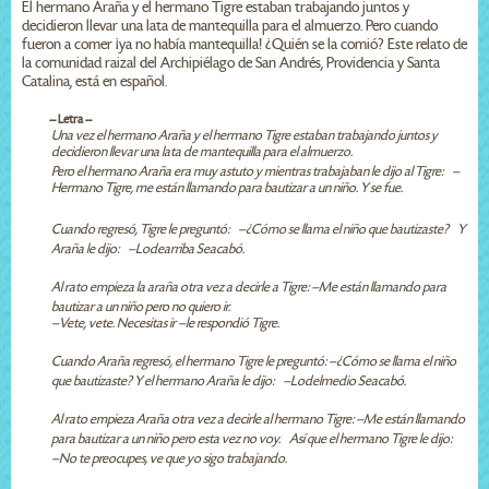
El hermano Araña y el hermano Tigre estaban trabajando juntos y
decidieron llevar una lata de mantequilla para el almuerzo. Pero cuando
fueron a comer ¡ya no había mantequilla! ¿Quién se la comió? Este relato de
la comunidad raizal del Archipiélago de San Andrés, Providencia y Santa
Catalina, está en español.
-- Letra --
Una vez el hermano Araña y el hermano Tigre estaban trabajando juntos y
decidieron llevar una lata de mantequilla para el almuerzo.
Pero el hermano Araña era muy astuto y mientras trabajaban le dijo al Tigre: —
Hermano Tigre, me están llamando para bautizar a un niño. Y se fue.
Cuando regresó, Tigre le preguntó: —¿Cómo se llama el niño que bautizaste? Y
Araña le dijo: —Lodearriba Seacabó.
Al rato empieza la araña otra vez a decirle a Tigre: —Me están llamando para
bautizar a un niño pero no quiero ir.
—Vete, vete. Necesitas ir –le respondió Tigre.
Cuando Araña regresó, el hermano Tigre le preguntó: —¿Cómo se llama el niño
que bautizaste? Y el hermano Araña le dijo: —Lodelmedio Seacabó.
Al rato empieza Araña otra vez a decirle al hermano Tigre: —Me están llamando
para bautizar a un niño pero esta vez no voy. Así que el hermano Tigre le dijo:
—No te preocupes, ve que yo sigo trabajando.