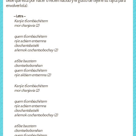
bebé que está por nacer o recien nacido y el gusto de tejerle su fajita para
envolverlo(a).
-- Letra --
Kanÿe tšombiachëtem
mor chanjavia (2)
quem tšombiachëtem
nÿe acbiam entsemna
cbochantsbatsëk
añemok cochantsobochay (2)
atšbe bacetem
cbontsebobonshan
quem tšombiachëtem
nÿe akbiam entsemna (2)
Kanÿe tšombiachëtem
mor chanjavia (2)
quem tšombiachëtem
nÿe acbiam entsemna
cbochantsbatsëk
añemok cochantsobochay (2)
atšbe bacetem
cbontsebobonshan
quem tšombiachëtem