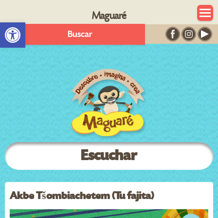
Maguaré
Abrir barra de herramientas
Buscar
Escuchar
Akbe Tšombiachetem (Tu fajita)