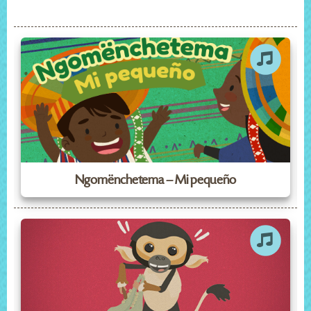
Ngomënchetema – Mi pequeño