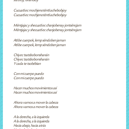
stëts̈oy, fshantsoy
Cucuats̈ec mochjenotënts̈achebobjoy
Cucuats̈ec mochjenotënts̈achebobjoy
Mëntjajac y shecuats̈ec chanjobenay jontsëncjam
Mëntjajac y shecuats̈ec chanjobenay jontsëncjam
Ats̈be cuerpok, lemp sëndoben jaman
Ats̈be cuerpok, lemp sëndoben jaman
Chiyec tsatsbobonshanán
Chiyec tsatsbobonshanán
Y cada te tsobëbian
Con mi cuerpo puedo
Con mi cuerpo puedo
Hacer muchos movimientos así
Hacer muchos movimientos así
Ahora vamos a mover la cabeza
Ahora vamos a mover la cabeza
A la derecha, a la izquierda
A la derecha, a la izquierda
Hacia abajo, hacia atrás