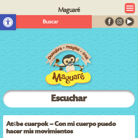
Maguaré
Abrir barra de herramientas
Buscar
Escuchar
Ats̈be cuerpok – Con mi cuerpo puedo
hacer mis movimientos