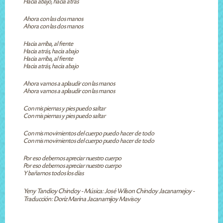
Hacia abajo, hacia atrás
Ahora con las dos manos
Ahora con las dos manos
Hacia arriba, al frente
Hacia atrás, hacia abajo
Hacia arriba, al frente
Hacia atrás, hacia abajo
Ahora vamos a aplaudir con las manos
Ahora vamos a aplaudir con las manos
Con mis piernas y pies puedo saltar
Con mis piernas y pies puedo saltar
Con mis movimientos del cuerpo puedo hacer de todo
Con mis movimientos del cuerpo puedo hacer de todo
Por eso debemos apreciar nuestro cuerpo
Por eso debemos apreciar nuestro cuerpo
Y bañarnos todos los días
Yeny Tandioy Chindoy - Música: José Wilson Chindoy Jacanamejoy -
Traducción: Doriz Marina Jacanamijoy Mavisoy