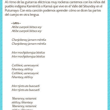
Al ritmo de las guitarras eléctricas muy rockeras cantemos con los niños del
pueblo indígena Kamëntšá o Kamsá que vive en el Valle del Sibundoy en el
Putumayo. Con esta canción podemos aprender cómo se dicen las partes
del cuerpo en otra lengua.
-- Letra --
Ats̈be cuerpok bëtsca soy
Ats̈be cuerpok bëtsca soy
Chanjobenay jamam mënts̈a
Chanjobenay jamam mënts̈a
Mor mochjaboncjua bësts̈as
Mor mochjaboncjua bësts̈as
Cats̈bioic, uanecuayoic
Fshantsoy, stëts̈oy
Cats̈bioic, uanecuayoic
Fshantsoy, stëts̈oy
Mor nÿets uta buacuats̈
Mor nÿets uta buacuats̈
Tsbananoy, natsanoic
stëts̈oy, fshantsoy
Tsbananoy, natsanoic