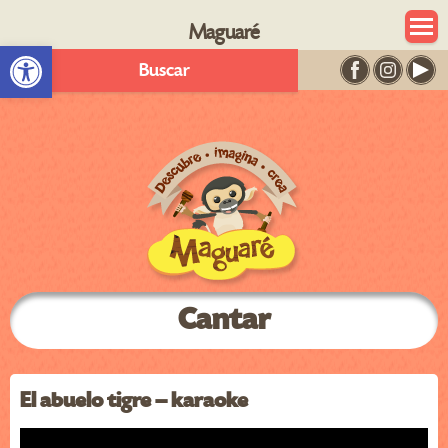
Maguaré
Abrir barra de herramientas
Buscar
Cantar
El abuelo tigre – karaoke