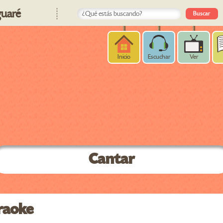
uaré
Inicio
Escuchar
Ver
Cantar
raoke