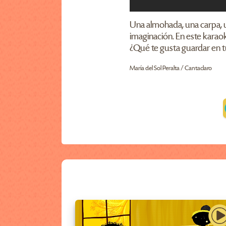
Una almohada, una carpa, 
imaginación. En este karao
¿Qué te gusta guardar en 
María del Sol Peralta / Cantaclaro