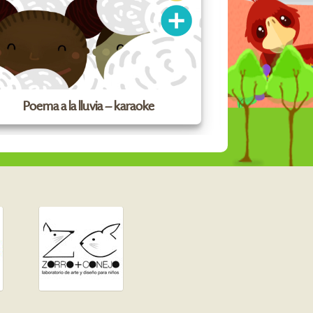
Poema a la lluvia – karaoke
La