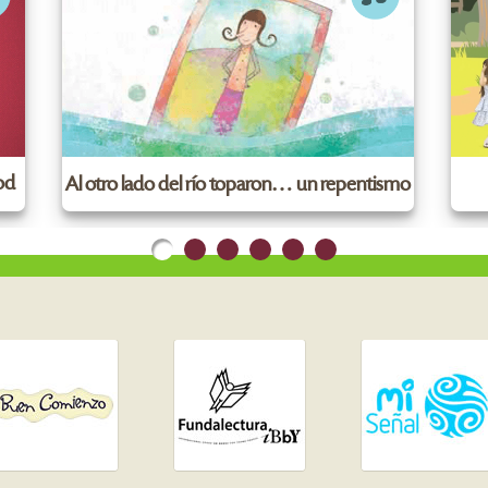
ood
Al otro lado del río toparon… un repentismo