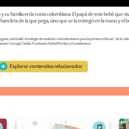
su familia en la costa colombiana. El papá de este bebé que viv
hancleta de la que pega, sino que se la entregó en la mano y el 
guita, vení bailá! Antología de tradición oral colombiana para la primera infancia", de la cole
ndación Carvajal, Cerlalc, Fundación Rafael Pombo y Fundalectura
Explorar contenidos relacionados