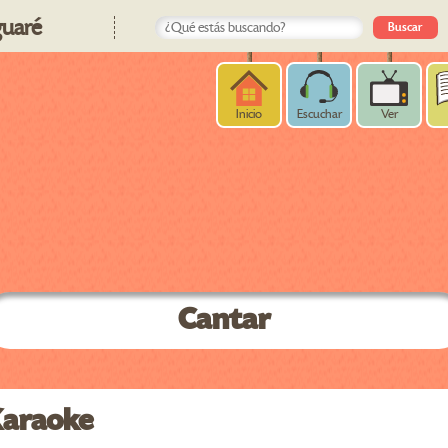
uaré
Inicio
Escuchar
Ver
Cantar
Karaoke