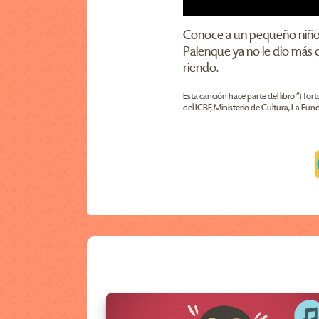
Conoce a un pequeño niño y 
Palenque ya no le dio más c
riendo.
Esta canción hace parte del libro "¡Tortu
del ICBF, Ministerio de Cultura, La Fu