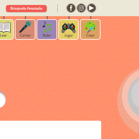
Búsqueda Avanzada
Leer
Cantar
Bailar
Jugar
Crear