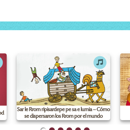
Sar le Rrom ripisardepe pe sa e lumia – Cómo
ood
se dispersaron los Rrom por el mundo