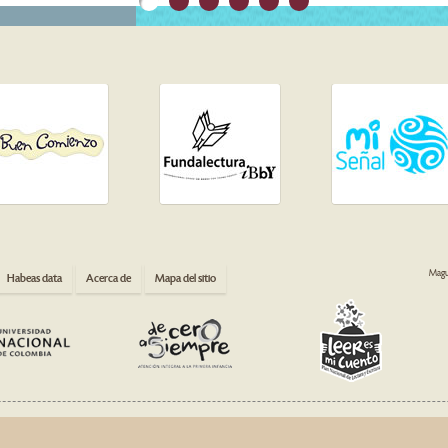
Magua
Habeas data
Acerca de
Mapa del sitio