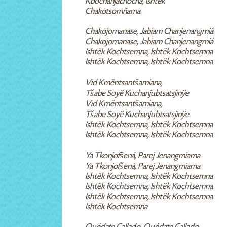
Kbochanjachocha, Ishtëk
Chakotsomñama
Chakojomanase, Jabiam Chanjenangmiá
Chakojomanase, Jabiam Chanjenangmiá
Ishtëk Kochtsemna, Ishtëk Kochtsemna
Ishtëk Kochtsemna, Ishtëk Kochtsemna
Vid Kmëntsantšamiana,
Tšabe Soyë Kuchanjubtsatsjinÿe
Vid Kmëntsantšamiana,
Tšabe Soyë Kuchanjubtsatsjinÿe
Ishtëk Kochtsemna, Ishtëk Kochtsemna
Ishtëk Kochtsemna, Ishtëk Kochtsemna
Ya Tkonjofšená, Parej Jenangmiama
Ya Tkonjofšená, Parej Jenangmiama
Ishtëk Kochtsemna, Ishtëk Kochtsemna
Ishtëk Kochtsemna, Ishtëk Kochtsemna
Ishtëk Kochtsemna, Ishtëk Kochtsemna
Ishtëk Kochtsemna