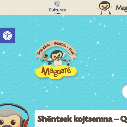
Mag
Abrir barra de herramientas
Shëntsek kojtsemna – Qu