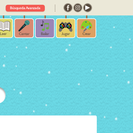
Búsqueda Avanzada
Leer
Cantar
Bailar
Jugar
Crear