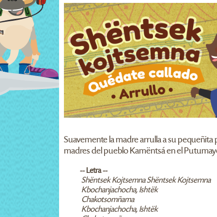
Suavemente la madre arrulla a su pequeñita pa
madres del pueblo Kamëntsá en el Putumay
-- Letra --
Shëntsek Kojtsemna Shëntsek Kojtsemna
Kbochanjachocha, Ishtëk
Chakotsomñama
Kbochanjachocha, Ishtëk