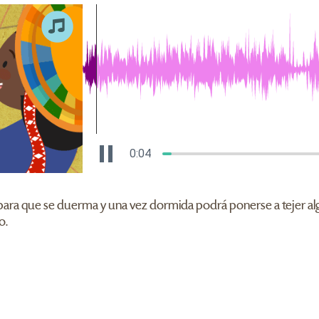
0:05
ra que se duerma y una vez dormida podrá ponerse a tejer algo p
o.