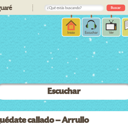
uaré
Inicio
Escuchar
Ver
Escuchar
édate callado – Arrullo