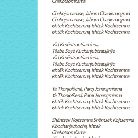
Chakotsomñama
Chakojomanase, Jabiam Chanjenangmiá
Chakojomanase, Jabiam Chanjenangmiá
Ishtëk Kochtsemna, Ishtëk Kochtsemna
Ishtëk Kochtsemna, Ishtëk Kochtsemna
Vid Kmëntsantšamiana,
Tšabe Soyë Kuchanjubtsatsjinÿe
Vid Kmëntsantšamiana,
Tšabe Soyë Kuchanjubtsatsjinÿe
Ishtëk Kochtsemna, Ishtëk Kochtsemna
Ishtëk Kochtsemna, Ishtëk Kochtsemna
Ya Tkonjofšená, Parej Jenangmiama
Ya Tkonjofšená, Parej Jenangmiama
Ishtëk Kochtsemna, Ishtëk Kochtsemna
Ishtëk Kochtsemna, Ishtëk Kochtsemna
Shëntsek Kojtsemna Shëntsek Kojtsemna
Kbochanjachocha, Ishtëk
Chakotsomñama