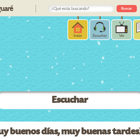
uaré
Inicio
Escuchar
Ver
Escuchar
uy buenos días, muy buenas tardes