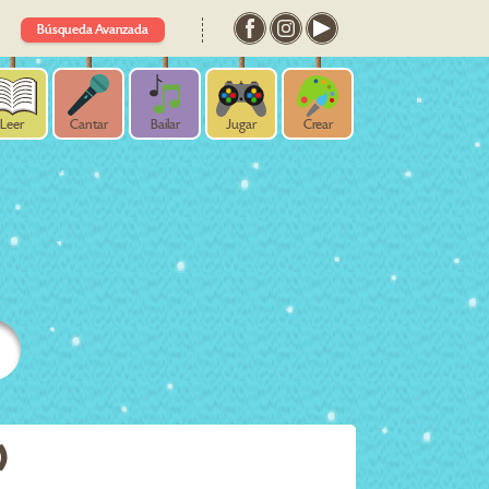
Búsqueda Avanzada
Leer
Cantar
Bailar
Jugar
Crear
)