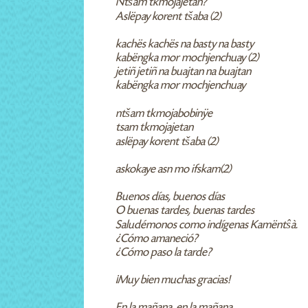
Ntšam tkmojajetan?
Aslëpay korent tšaba (2)
kachës kachës na basty na basty
kabëngka mor mochjenchuay (2)
jetiñ jetiñ na buajtan na buajtan
kabëngka mor mochjenchuay
ntšam tkmojabobinÿe
tsam tkmojajetan
aslëpay korent tšaba (2)
askokaye asn mo ifskam(2)
Buenos días, buenos días
O buenas tardes, buenas tardes
Saludémonos como indígenas Kamëntŝà.
¿Cómo amaneció?
¿Cómo paso la tarde?
¡Muy bien muchas gracias!
En la mañana, en la mañana