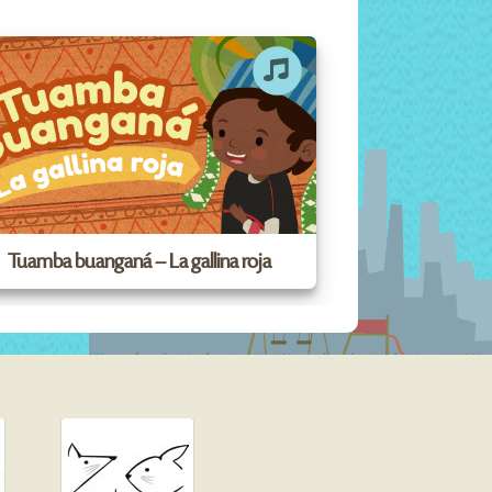
Tuamba buanganá – La gallina roja
Uaman Lua