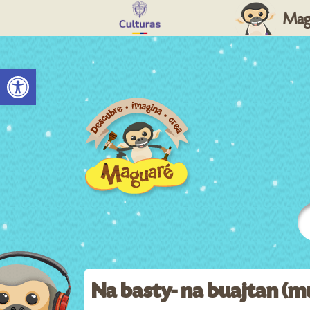
Mag
Abrir barra de herramientas
Na basty- na buajtan (m