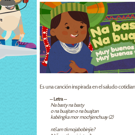
Es una canción inspirada en el saludo cotidian
-- Letra --
Na basty na basty
o na buajtan o na buajtan
kabëngka mor mochjenchuay (2)
ntšam tkmojabobinÿe?