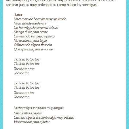
caminar juntos muy ordenaditos como hacen las hormigas!
-- Letra --
Un camino de hormigas voy siguiendo
Hacia dónde me llevará
Las hormigas llevan en su cabeza
Mango dulce para cenar
Caminando van paso a pasito
No se afanan para llegar
Olfateando alguna florecita
Que aparezca para almorzar
Tic tic tic tic toc toc
Tic tic tic tic toc toc
Toc toc toc toc
Toc toc toc
Tic tic tic tic toc toc
Tic tic tic tic toc toc
Toc toc toc toc
Toc toc toc
Las hormigas son todas muy amigas
Salen juntas a pasear
Cuando alguna encuentra algo muy pesado
Vienen todas para ayudar