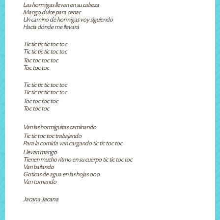
Las hormigas llevan en su cabeza
Mango dulce para cenar
Un camino de hormigas voy siguiendo
Hacia dónde me llevará
Tic tic tic tic toc toc
Tic tic tic tic toc toc
Toc toc toc toc
Toc toc toc
Tic tic tic tic toc toc
Tic tic tic tic toc toc
Toc toc toc toc
Toc toc toc
Van las hormiguitas caminando
Tic tic toc toc trabajando
Para la comida van cargando tic tic toc toc
Llevan mango
Tienen mucho ritmo en su cuerpo tic tic toc toc
Van bailando
Goticas de agua en las hojas ooo
Van tomando
Jacana Jacana