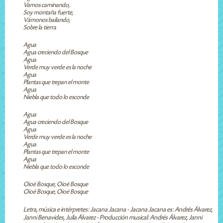
Vamos caminando,
Soy montaña fuerte,
Vámonos bailando,
Sobre la tierra
Agua
Agua creciendo del Bosque
Agua
Verde muy verde es la noche
Agua
Plantas que trepan el monte
Agua
Niebla que todo lo esconde
Agua
Agua creciendo del Bosque
Agua
Verde muy verde es la noche
Agua
Plantas que trepan el monte
Agua
Niebla que todo lo esconde
Oioé Bosque, Oioé Bosque
Oioé Bosque, Oioé Bosque
Letra, música e intérpretes: Jacana Jacana - Jacana Jacana es: Andrés Álvarez,
Janni Benavides, Julia Álvarez - Producción musical: Andrés Álvarez, Janni