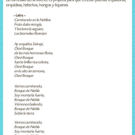
orquídeas, helechos, hongos y líquenes
-- Letra --
Caminando en la Neblina
Fruta dulce recogía,
Y los loros la seguian,
Las bromelias florecían
Ay orquídea Salvaje,
Oioé Bosque
de las más hermosas flores,
Oioé Bosque
fuerte brillan tus colores,
Oioé Bosque
en lo alto sin temores,
Oioé Bosque
Vamos caminando,
Bosque de Niebla
Soy montaña fuerte,
Bosque de Niebla
Vámonos bailando,
Bosque de Niebla
Sobre la tierra
Vamos caminando,
Bosque de Niebla
Soy montaña fuerte,