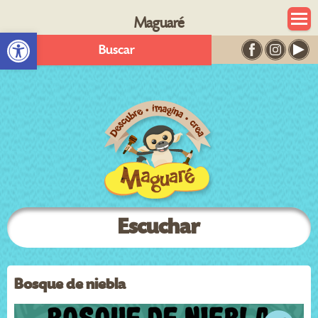
Maguaré
Abrir barra de herramientas
Buscar
Escuchar
Bosque de niebla