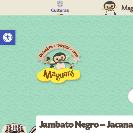
Mag
Abrir barra de herramientas
Jambato Negro – Jacana