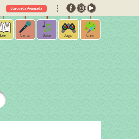
Búsqueda Avanzada
Leer
Cantar
Bailar
Jugar
Crear