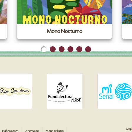
Mono Nocturno
Magua
Habeas data
Acerca de
Mapa del sitio