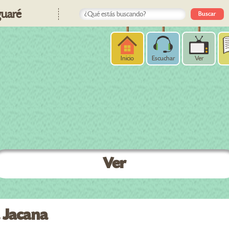
uaré
Inicio
Escuchar
Ver
Ver
 Jacana