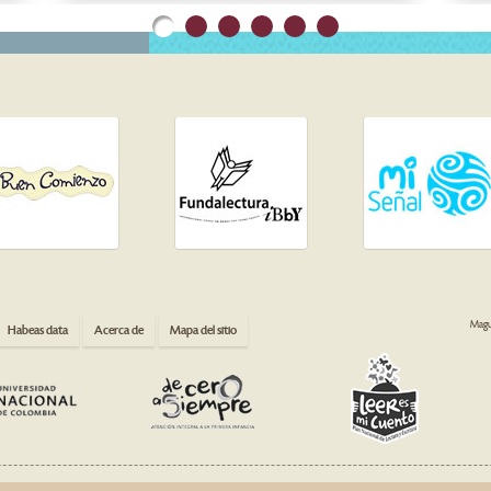
Magua
Habeas data
Acerca de
Mapa del sitio