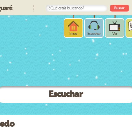
uaré
Inicio
Escuchar
Ver
Escuchar
medo