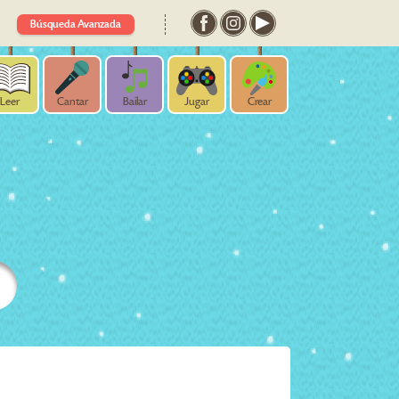
Búsqueda Avanzada
Leer
Cantar
Bailar
Jugar
Crear