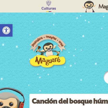
Mag
Abrir barra de herramientas
Canción del bosque hú