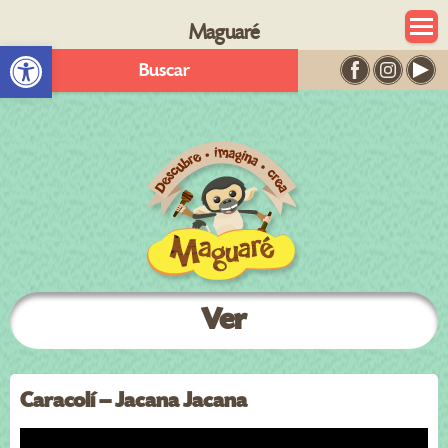
Maguaré
Abrir barra de herramientas
Buscar
Ver
Caracolí – Jacana Jacana