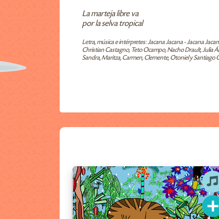
La marteja libre va
por la selva tropical
Letra, música e intérpretes: Jacana Jacana - Jacana Jacan
Christian Castagno, Teto Ocampo, Nacho Drault, Julia Álv
Sandra, Maritza, Carmen, Clemente, Otoniel y Santiago 