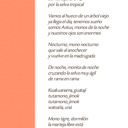
por la selva tropical
Vamos al hueco de un árbol viejo
ya llega el dia, tenemos sueño
somos Aotus, monos de la noche
y nuestros ojos son enormes
Nocturno, mono nocturno
que sale al anochecer
y vuelve en la madrugada
De noche, monita de noche
cruzando la selva muy ágil
de rama en rama
Kuakuanama, guatají
tutamono, jimok
tutamono, jimok
watsaña, uná
Mono tigre, dormilón
la marteja libre está