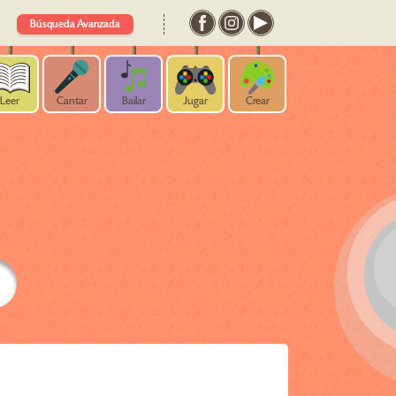
Búsqueda Avanzada
Leer
Cantar
Bailar
Jugar
Crear