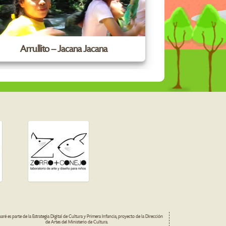
Arrullito – Jacana Jacana
Canci
ré es parte de la Estrategia Digital de Cultura y Primera Infancia, proyecto de la Dirección
de Artes del Ministerio de Cultura.