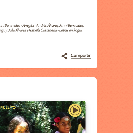
anni Benavides - Arreglos: Andrés Álvarez, Janni Benavides,
uy, Julia Álvarez e Isabella Castañeda - Letras en kogui:
Compartir