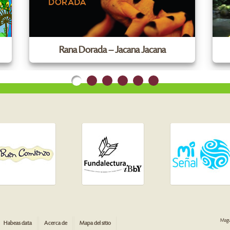
Rana Dorada – Jacana Jacana
Magua
Habeas data
Acerca de
Mapa del sitio