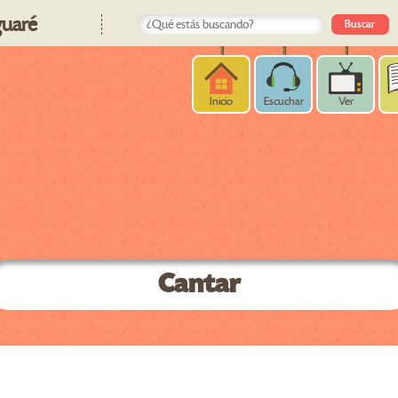
uaré
Inicio
Escuchar
Ver
Cantar