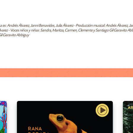
a es: Andrés Álvarez, Janni Benavides, Julia Álvarez - Producción musical: Andrés Álvarez, J
arez - Voces niños y niñas: Sandra, Maritza, Carmen, Clemente y Santiago Gil Garavito Abbig
Gil Garavito Abbiguy