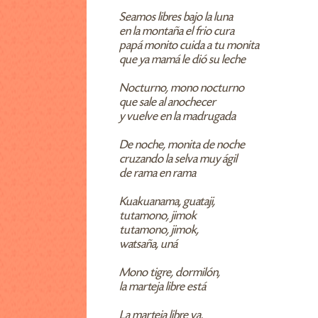
Seamos libres bajo la luna
en la montaña el frio cura
papá monito cuida a tu monita
que ya mamá le dió su leche
Nocturno, mono nocturno
que sale al anochecer
y vuelve en la madrugada
De noche, monita de noche
cruzando la selva muy ágil
de rama en rama
Kuakuanama, guataji,
tutamono, jimok
tutamono, jimok,
watsaña, uná
Mono tigre, dormilón,
la marteja libre está
La marteja libre va,