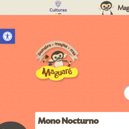
Mag
Abrir barra de herramientas
Mono Nocturno