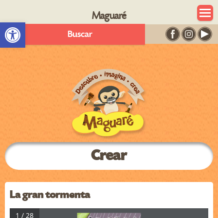
Maguaré
Abrir barra de herramientas
Buscar
Crear
La gran tormenta
1 / 28