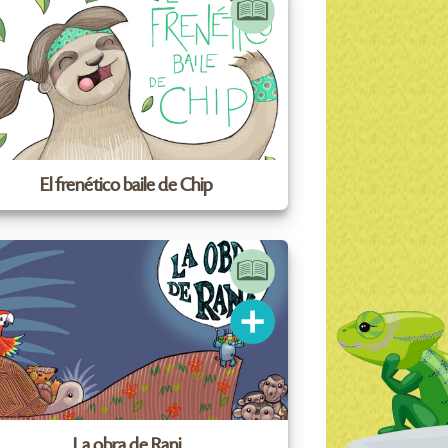
El frenético baile de Chip
La obra de Rani