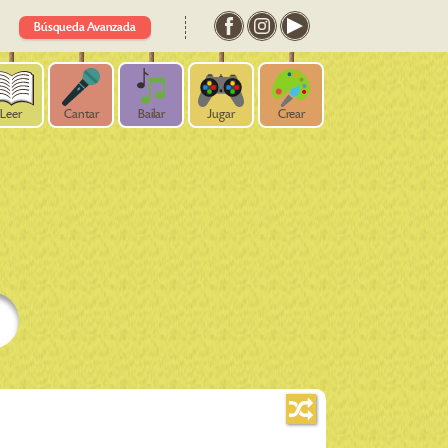
Búsqueda Avanzada
Leer
Cantar
Bailar
Jugar
Crear