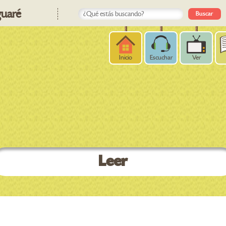
uaré
Inicio
Escuchar
Ver
Leer