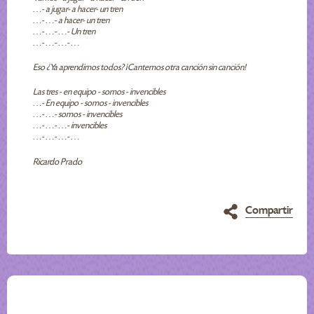
…- a jugar- a hacer- un tren
…- …- a hacer- un tren
…- …- …- Un tren
…- …- …- …
Eso ¿Ya aprendimos todos? ¡Cantemos otra canción sin canción!
Las tres - en equipo - somos - invencibles
…- En equipo - somos - invencibles
…- …- somos - invencibles
…- …- …- invencibles
…- …- …- …
Ricardo Prado
Compartir