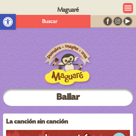
Maguaré
Abrir barra de herramientas
Buscar
Bailar
La canción sin canción