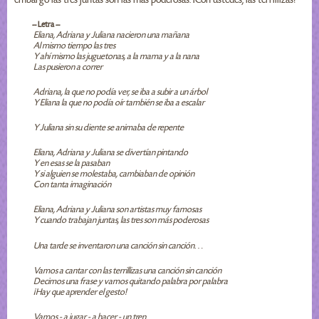
-- Letra --
Eliana, Adriana y Juliana nacieron una mañana
Al mismo tiempo las tres
Y ahí mismo las juguetonas, a la mama y a la nana
Las pusieron a correr
Adriana, la que no podía ver, se iba a subir a un árbol
Y Eliana la que no podía oír también se iba a escalar
Y Juliana sin su diente se animaba de repente
Eliana, Adriana y Juliana se divertían pintando
Y en esas se la pasaban
Y si alguien se molestaba, cambiaban de opinión
Con tanta imaginación
Eliana, Adriana y Juliana son artistas muy famosas
Y cuando trabajan juntas, las tres son más poderosas
Una tarde se inventaron una canción sin canción…
Vamos a cantar con las terrillizas una canción sin canción
Decimos una frase y vamos quitando palabra por palabra
¡Hay que aprender el gesto!
Vamos - a jugar - a hacer - un tren