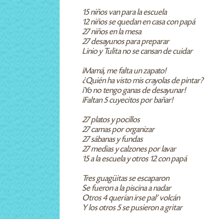
15 niños van para la escuela
12 niños se quedan en casa con papá
27 niños en la mesa
27 desayunos para preparar
Linio y Tulita no se cansan de cuidar
¡Mamá, me falta un zapato!
¿Quién ha visto mis crayolas de pintar?
¡Yo no tengo ganas de desayunar!
¡Faltan 5 cuyecitos por bañar!
27 platos y pocillos
27 camas por organizar
27 sábanas y fundas
27 medias y calzones por lavar
15 a la escuela y otros 12 con papá
Tres guagüitas se escaparon
Se fueron a la piscina a nadar
Otros 4 querían irse pal’ volcán
Y los otros 5 se pusieron a gritar