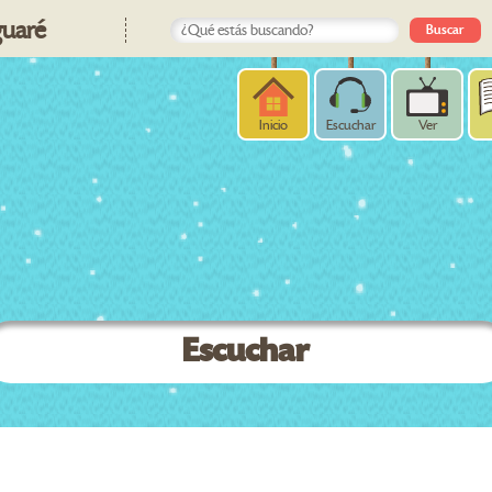
uaré
Inicio
Escuchar
Ver
Escuchar