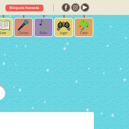
Búsqueda Avanzada
Leer
Cantar
Bailar
Jugar
Crear