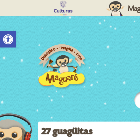
Mag
Abrir barra de herramientas
27 guagüitas