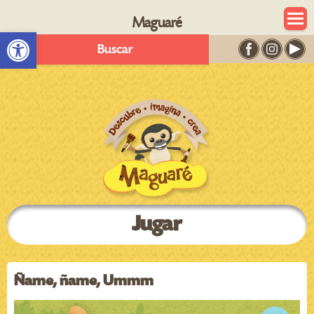
Maguaré
Abrir barra de herramientas
Buscar
Jugar
Ñame, ñame, Ummm