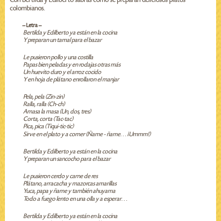
colombianos.
-- Letra --
Bertilda y Edilberto ya están en la cocina
Y preparan un tamal para el bazar
Le pusieron pollo y una costilla
Papas bien peladas y en rodajas otras más
Un huevito duro y el arroz cocido
Y en hoja de plátano enrollaron el manjar
Pela, pela (Zin-zin)
Ralla, ralla (Ch-ch)
Amasa la masa (Un, dos, tres)
Corta, corta (Tac-tac)
Pica, pica (Tiqui-tic-tic)
Sirve en el plato y a comer (Ñame - ñame… ¡Ummm!)
Bertilda y Edilberto ya están en la cocina
Y preparan un sancocho para el bazar
Le pusieron cerdo y carne de res
Plátano, arracacha y mazorcas amarillas
Yuca, papa y ñame y también ahuyama
Todo a fuego lento en una olla y a esperar…
Bertilda y Edilberto ya están en la cocina