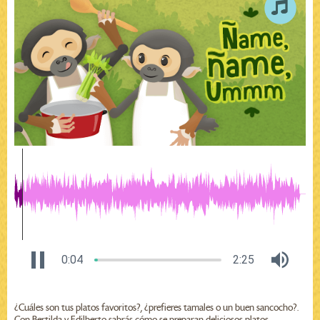
0:04
2:25
¿Cuáles son tus platos favoritos?, ¿prefieres tamales o un buen sancocho?.
Con Bertilda y Edilberto sabrás cómo se preparan deliciosos platos