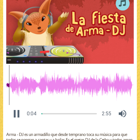
0:04
2:55
Arma - DJ es un armadillo que desde temprano toca su música para que
todos se pongan a cantar y a bailar. Es el mejor DJ de la Ceiba y todos aman