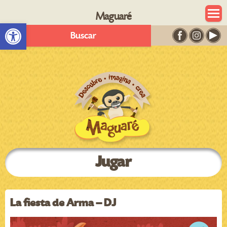
Maguaré
Abrir barra de herramientas
Buscar
Jugar
La fiesta de Arma – DJ