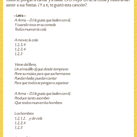
asistir a sus fiestas. ¿Y a ti, te gustó esta canción?.
-- Letra --
A Arma – DJ le gusta que bailen con él,
Y cuando toca en su consola
Todos mueven la cola
A mover, la cola:
1, 2, 3, 4
1, 2, 3, 4
1, 2, 3
Viene del llano,
Un armadillo dj que desde temprano
Pone su música para que sus hermanos
Puedan bailar, puedan cantar
Para que todos se pongan a zapatear
A Arma – DJ le gusta que bailen con él,
Produce tanto asombro
Que todos mueven los hombros
Los hombros
1, 2, 1, 2… y de cola
1, 2, 3, 4
1, 2, 3