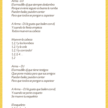
Arma - DJ
El armadillo dj que siempre deslumbra
Porque si viene seguro es buena la rumba
Pueden bailar, pueden cantar
Para que todos se pongan a zapatear
A Arma - DJ le gusta que bailen con él,
Y cuando la fiesta empieza
Todos mueven su cabeza
Mueven la cabeza
1, 2, 1 y los hombros
1, 2, 1 y la cola
1, 2, 1 ¡y con todo!
1, 2, 3, 4…
1, 2
Arma – DJ
El armadillo dj que tiene testigos
Que pone música para que sus amigos
Puedan bailar, puedan cantar
Para que todos se pongan a zapatear
A Arma – DJ le gusta que bailen con él,
Y cuando se pone coqueto
Se mueve tu esqueleto
El esqueleto