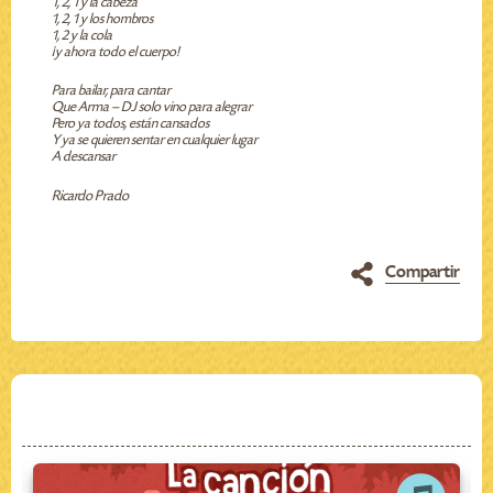
1, 2, 1 y la cabeza
1, 2, 1 y los hombros
1, 2 y la cola
¡y ahora todo el cuerpo!
Para bailar, para cantar
Que Arma – DJ solo vino para alegrar
Pero ya todos, están cansados
Y ya se quieren sentar en cualquier lugar
A descansar
Ricardo Prado
Compartir