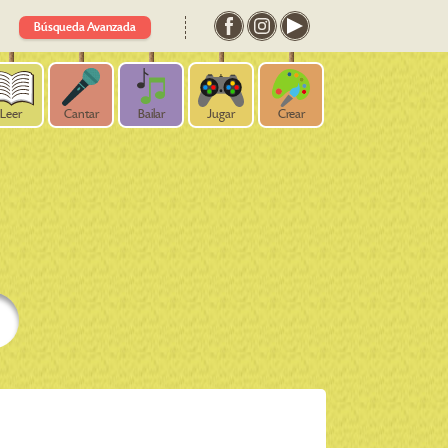
Búsqueda Avanzada
Leer
Cantar
Bailar
Jugar
Crear