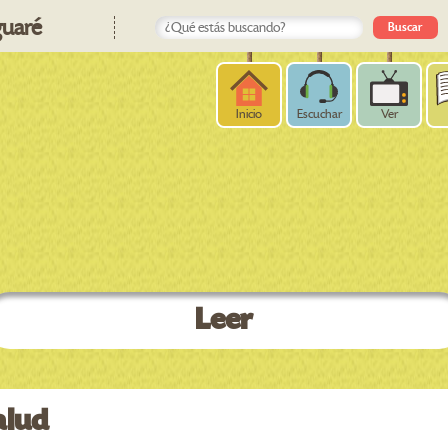
uaré
Inicio
Escuchar
Ver
Leer
alud