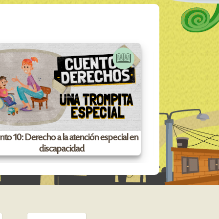
to 10: Derecho a la atención especial en
Cuento 3: De
discapacidad