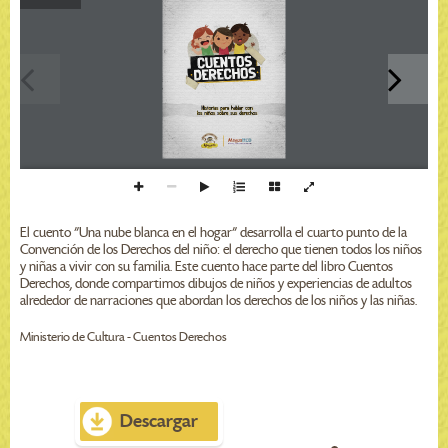
H
i
s
t
o
r
i
a
s
p
a
r
a
h
a
b
l
a
r
c
o
n
l
o
s
n
i
n
o
s
s
o
b
r
e
s
u
s
d
e
r
e
c
h
o
s
El cuento "Una nube blanca en el hogar" desarrolla el cuarto punto de la
Convención de los Derechos del niño: el derecho que tienen todos los niños
y niñas a vivir con su familia. Este cuento hace parte del libro Cuentos
Derechos, donde compartimos dibujos de niños y experiencias de adultos
alrededor de narraciones que abordan los derechos de los niños y las niñas.
Ministerio de Cultura - Cuentos Derechos
Descargar