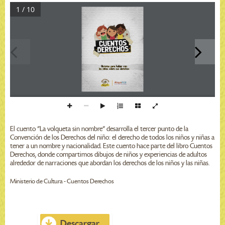
1 / 10
H
i
s
t
o
r
i
a
s
p
a
r
a
h
a
b
l
a
r
c
o
n
l
o
s
n
i
n
o
s
s
o
b
r
e
s
u
s
d
e
r
e
c
h
o
s
El cuento "La volqueta sin nombre" desarrolla el tercer punto de la
Convención de los Derechos del niño: el derecho de todos los niños y niñas a
tener a un nombre y nacionalidad. Este cuento hace parte del libro Cuentos
Derechos, donde compartimos dibujos de niños y experiencias de adultos
alrededor de narraciones que abordan los derechos de los niños y las niñas.
Ministerio de Cultura - Cuentos Derechos
Descargar