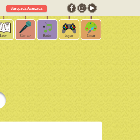
Búsqueda Avanzada
Leer
Cantar
Bailar
Jugar
Crear