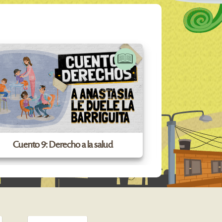
Cuento 9: Derecho a la salud
Cuento 4: Der