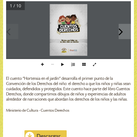
1 / 10
H
i
s
t
o
r
i
a
s
p
a
r
a
h
a
b
l
a
r
c
o
n
l
o
s
n
i
n
o
s
s
o
b
r
e
s
u
s
d
e
r
e
c
h
o
s
El cuento "Hortensia en el jardín" desarrolla el primer punto de la
Convención de los Derechos del niño: el derecho a que los niños y niñas sean
cuidados, defendidos y protegidos. Este cuento hace parte del libro Cuentos
Derechos, donde compartimos dibujos de niños y experiencias de adultos
alrededor de narraciones que abordan los derechos de los niños y las niñas.
Ministerio de Cultura - Cuentos Derechos
Descargar