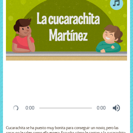
0:00
0:00
Cucarachita se ha puesto muy bonita para conseguir un novio, pero las
cosas no le salen como ella espera. Escucha cómo le cantan a la cucarachita