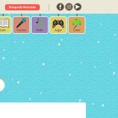
Búsqueda Avanzada
Leer
Cantar
Bailar
Jugar
Crear