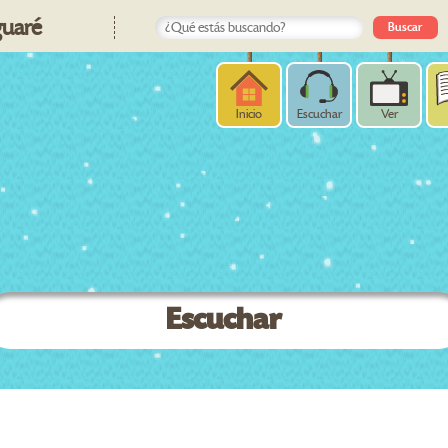
uaré
Inicio
Escuchar
Ver
Escuchar