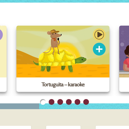
Tortuguita – karaoke