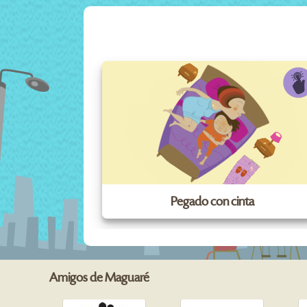
Pegado con cinta
Amigos de Maguaré