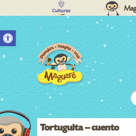
Mag
Abrir barra de herramientas
Tortuguita – cuento