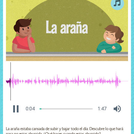
0:04
1:47
La araña estaba cansada de subir y bajar todo el día. Descubre lo que hará
para no estar aburrida. ¿Qué haces cuando estas aburrido?