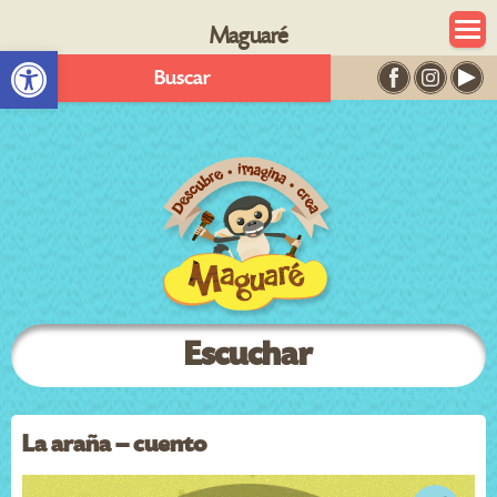
Maguaré
Abrir barra de herramientas
Buscar
Escuchar
La araña – cuento