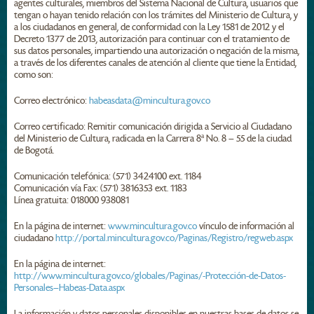
agentes culturales, miembros del Sistema Nacional de Cultura, usuarios que
tengan o hayan tenido relación con los trámites del Ministerio de Cultura, y
a los ciudadanos en general, de conformidad con la Ley 1581 de 2012 y el
Decreto 1377 de 2013, autorización para continuar con el tratamiento d​e
sus datos personales, impartiendo una autorización o negación de la misma,
a través de los diferentes canales de atención al cliente que tiene la Entidad,
como son:
Correo electrónico:
habeasdata@mincultura.gov.co
Correo certificado: Remitir comunicación dirigida a Servicio al Ciudadano
del Ministerio de Cultura, radicada en la Carrera 8ª No. 8 – 55 de la ciudad
de Bogotá.
Comunicación telefónica: (571) 3424100 ext. 1184
Comunicación vía Fax: (571) 3816353 ext. 1183
Línea gratuita: 018000 938081
En la página de internet:
www.mincultura.gov.co
vínculo de información al
ciudadano
http://portal.mincultura.gov.co/Paginas/Registro/regweb.aspx
En la página de internet:
http://www.mincultura.gov.co/globales/Paginas/-Protección-de-Datos-
Personales—Habeas-Data.aspx
La información y datos personales disponibles en nuestras bases de datos se