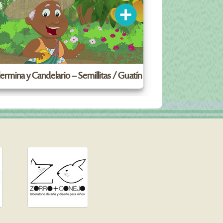
lermina y Candelario – Semillitas / Guatín
Guillermina y C