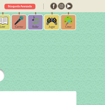
Búsqueda Avanzada
Leer
Cantar
Bailar
Jugar
Crear