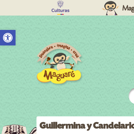
Mag
Abrir barra de herramientas
Guillermina y Candelario