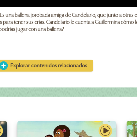
s una ballena jorobada amiga de Candelario, que junto a otras es
s para tener sus crías. Candelario le cuenta a Guillermina cómo l
podrías jugar con una ballena?
Explorar contenidos relacionados