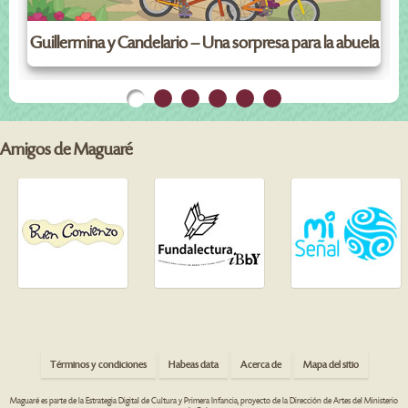
G
Guillermina y Candelario – Una sorpresa para la abuela
Amigos de Maguaré
Términos y condiciones
Habeas data
Acerca de
Mapa del sitio
Maguaré es parte de la Estrategia Digital de Cultura y Primera Infancia, proyecto de la Dirección de Artes del Ministerio