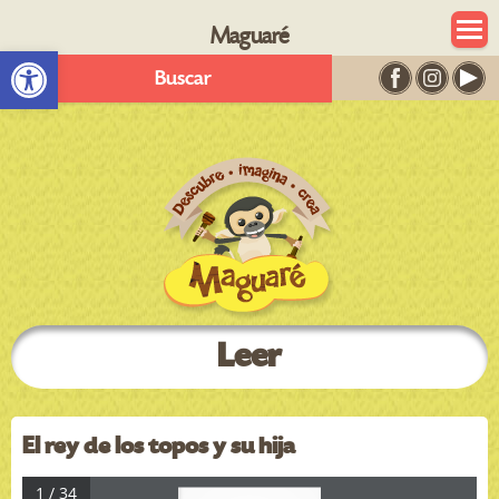
Maguaré
Abrir barra de herramientas
Buscar
Leer
El rey de los topos y su hija
1 / 34