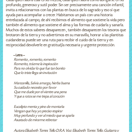
profundo, generoso y sutil poder. Sin ser precisamente una canción infantil,
invita a relacionarnos con las plantas en busca de lo sagrado y eso sí que
ayuda para acompañar a crecer. Habitamos un país con una historia
entrelazada al campo, de ahí recibimos el alimento que sostiene la vida pero
también el alimento que sostiene el alma y las formas de cuidarla y sanarla.
Muchos de estos saberes desaparecen , también desaparecen los tesoros que
brotaron de la tierra y no advertimos en su maravilla, honrar a las plantitas
cuidanderas puede ser una ruta para recibir el cuido de la tierra y en
reciprocidad devolverle en gratitud,la necesaria y urgente protección.
-- Letra --
Romerito , romerito, romerito
Romerito, tráeme la inspiración
Para no olvidar lo que fue tan bonito
Que lo triste llega sin invitación
Manzanilla, Salvia amarga, hierba buena
Su cuidado necesito por favor
Que me duele por el vientre una pena
Y que a ratos se me trepa al corazón
Eucalipto menta y pino de montaña
Vengan que hoy yo preciso respirar
Muy profundo y ver al miedo que se apaña
Asustado de mirarme rebrotar
Autora Elisabeth Torres Tello D.R.A. Voz: Elisabeth Torres Tello. Guitarra y