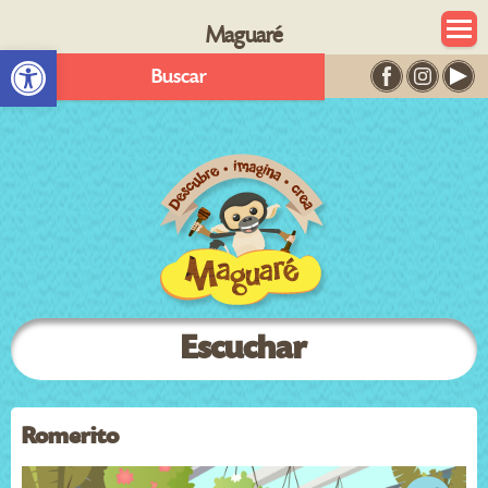
Maguaré
Abrir barra de herramientas
Buscar
Escuchar
Romerito