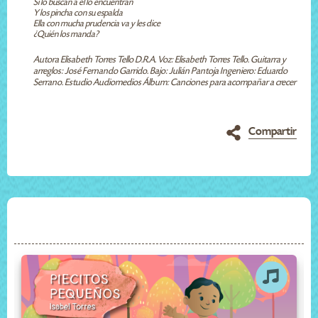
Si lo buscan a él lo encuentran
Y los pincha con su espalda
Ella con mucha prudencia va y les dice
¿Quién los manda?
Autora Elisabeth Torres Tello D.R.A. Voz: Elisabeth Torres Tello. Guitarra y
arreglos: José Fernando Garrido. Bajo: Julián Pantoja Ingeniero: Eduardo
Serrano. Estudio Audiomedios Álbum: Canciones para acompañar a crecer
Compartir