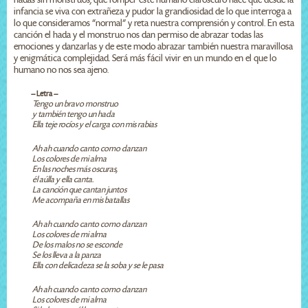
infancia se viva con extrañeza y pudor la grandiosidad de lo que interroga a
lo que consideramos “normal” y reta nuestra comprensión y control. En esta
canción el hada y el monstruo nos dan permiso de abrazar todas las
emociones y danzarlas y de este modo abrazar también nuestra maravillosa
y enigmática complejidad. Será más fácil vivir en un mundo en el que lo
humano no nos sea ajeno.
-- Letra --
Tengo un bravo monstruo
y también tengo un hada
Ella teje rocíos y el carga con mis rabias
Ah ah cuando canto como danzan
Los colores de mi alma
En las noches más oscuras,
él aúlla y ella canta.
La canción que cantan juntos
Me acompaña en mis batallas
Ah ah cuando canto como danzan
Los colores de mi alma
De los malos no se esconde
Se los lleva a la panza
Ella con delicadeza se la soba y se le pasa
Ah ah cuando canto como danzan
Los colores de mi alma