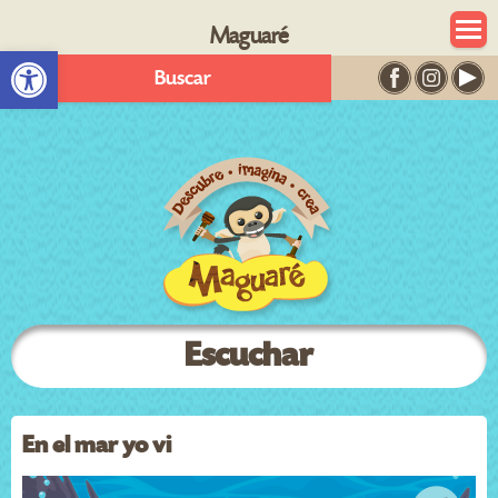
Maguaré
Abrir barra de herramientas
Buscar
Escuchar
En el mar yo vi