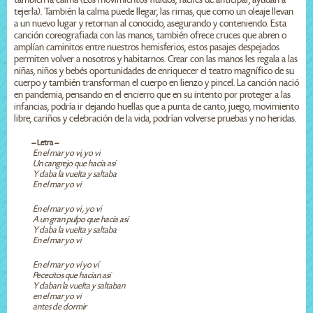
tejerla). También la calma puede llegar, las rimas, que como un oleaje llevan
a un nuevo lugar y retornan al conocido, asegurando y conteniendo. Esta
canción coreografiada con las manos, también ofrece cruces que abren o
amplían caminitos entre nuestros hemisferios, estos pasajes despejados
permiten volver a nosotros y habitarnos. Crear con las manos les regala a las
niñas, niños y bebés oportunidades de enriquecer el teatro magnífico de su
cuerpo y también transforman el cuerpo en lienzo y pincel. La canción nació
en pandemia, pensando en el encierro que en su intento por proteger a las
infancias, podría ir dejando huellas que a punta de canto, juego, movimiento
libre, cariños y celebración de la vida, podrían volverse pruebas y no heridas.
-- Letra --
En el mar yo vi, yo vi
Un cangrejo que hacía así
Y daba la vuelta y saltaba
En el mar yo vi
En el mar yo vi , yo vi
A un gran pulpo que hacía así
Y daba la vuelta y saltaba
En el mar yo vi
En el mar yo ví yo ví
Pececitos que hacían así
Y daban la vuelta y saltaban
en el mar yo vi
antes de dormir