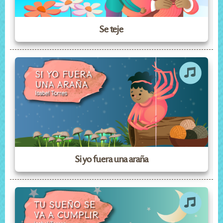
Se teje
Si yo fuera una araña