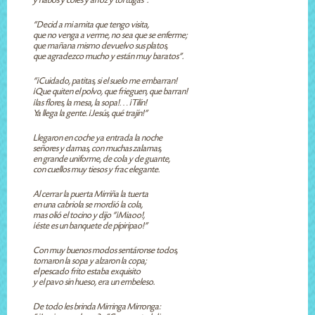
y nabos y coles y arroz y tortugas”.
“Decid a mi amita que tengo visita,
que no venga a verme, no sea que se enferme;
que mañana mismo devuelvo sus platos,
que agradezco mucho y están muy baratos”.
“¡Cuidado, patitas, si el suelo me embarran!
¡Que quiten el polvo, que frieguen, que barran!
¡las flores, la mesa, la sopa!… ¡Tilín!
Ya llega la gente. ¡Jesús, qué trajín!”
Llegaron en coche ya entrada la noche
señores y damas, con muchas zalamas,
en grande uniforme, de cola y de guante,
con cuellos muy tiesos y frac elegante.
Al cerrar la puerta Mirriña la tuerta
en una cabriola se mordió la cola,
mas olió el tocino y dijo “¡Miaoo!,
¡éste es un banquete de pípiripao!”
Con muy buenos modos sentáronse todos,
tomaron la sopa y alzaron la copa;
el pescado frito estaba exquisito
y el pavo sin hueso, era un embeleso.
De todo les brinda Mirringa Mirronga: