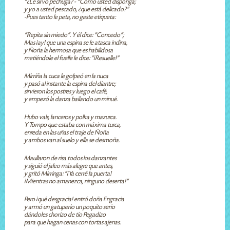
“¿Le sirvo pechuga? - “Como usted disponga;
y yo a usted pescado, ¿que está delicado?”
-Pues tanto le peta, no gaste etiqueta:
“Repita sin miedo”. Y él dice: “Concedo”;
Mas ¡ay! que una espina se le atasca indina,
y Ñoña la hermosa que es habilidosa
metiéndole el fuelle le dice: “¡Resuelle!”
Mirriña la cuca le golpeó en la nuca
y pasó al instante la espina del diantre;
sirvieron los postres y luego el café,
y empezó la danza bailando un minué.
Hubo vals, lanceros y polka y mazurca.
Y Tompo que estaba con máxima turca,
enreda en las uñas el traje de Ñoña
y ambos van al suelo y ella se desmoña.
Maullaron de risa todos los danzantes
y siguió el jaleo más alegre que antes,
y gritó Mirringa: “¡Ya cerré la puerta!
¡Mientras no amanezca, ninguno deserta!”
Pero ¡qué desgracia! entró doña Engracia
y armó un gatuperio un poquito serio
dándoles chorizo de tío Pegadizo
para que hagan cenas con tortas ajenas.