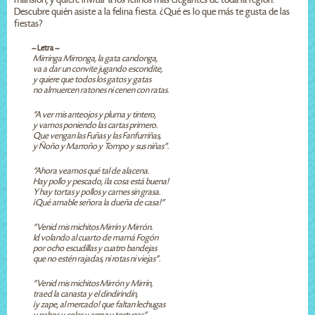
Descubre quién asiste a la felina fiesta. ¿Qué es lo que más te gusta de las
fiestas?
-- Letra --
Mirringa Mirronga, la gata candonga,
va a dar un convite jugando escondite,
y quiere que todos los gatos y gatas
no almuercen ratones ni cenen con ratas.
“A ver mis anteojos y pluma y tintero,
y vamos poniendo las cartas primero.
Que vengan las Fuñas y las Fanfurriñas,
y Ñoño y Marroño y Tompo y sus niñas”.
“Ahora veamos qué tal de alacena.
Hay pollo y pescado, ¡la cosa está buena!
Y hay tortas y pollos y carnes sin grasa.
¡Qué amable señora la dueña de casa!”
“Venid mis michitos Mirrín y Mirrón.
Id volando al cuarto de mamá Fogón
por ocho escudillas y cuatro bandejas
que no estén rajadas, ni rotas ni viejas”.
“Venid mis michitos Mirrón y Mirrín,
traed la canasta y el dindirindín,
¡y zape, al mercado! que faltan lechugas