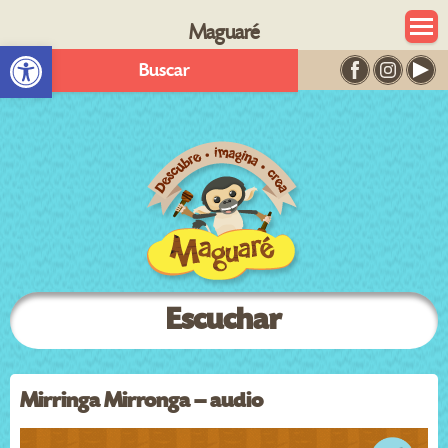
Maguaré
Abrir barra de herramientas
Buscar
Escuchar
Mirringa Mirronga – audio