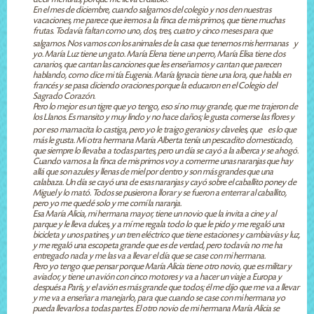
En el mes de diciembre, cuando salgamos del colegio y nos den nuestras
vacaciones, me parece que iremos a la finca de mis primos, que tiene muchas
frutas. Todavía faltan como uno, dos, tres, cuatro y cinco meses para que
salgamos. Nos vamos con los animales de la casa que tenemos mis hermanas y
yo. María Luz tiene un gato. María Elena tiene un perro, María Elisa tiene dos
canarios, que cantan las canciones que les enseñamos y cantan que parecen
hablando, como dice mi tía Eugenia. María Ignacia tiene una lora, que habla en
francés y se pasa diciendo oraciones porque la educaron en el Colegio del
Sagrado Corazón.
Pero lo mejor es un tigre que yo tengo, eso sí no muy grande, que me trajeron de
los Llanos. Es mansito y muy lindo y no hace daños; le gusta comerse las flores y
por eso mamacita lo castiga, pero yo le traigo geranios y claveles, que es lo que
más le gusta. Mi otra hermana María Alberta tenía un pescadito domesticado,
que siempre lo llevaba a todas partes, pero un día se cayó a la alberca y se ahogó.
Cuando vamos a la finca de mis primos voy a comerme unas naranjas que hay
allá que son azules y llenas de miel por dentro y son más grandes que una
calabaza. Un día se cayó una de esas naranjas y cayó sobre el caballito poney de
Miguel y lo mató. Todos se pusieron a llorar y se fueron a enterrar al caballito,
pero yo me quedé solo y me comí la naranja.
Esa María Alicia, mi hermana mayor, tiene un novio que la invita a cine y al
parque y le lleva dulces, y a mí me regala todo lo que le pido y me regaló una
bicicleta y unos patines, y un tren eléctrico que tiene estaciones y cambiavías y luz,
y me regaló una escopeta grande que es de verdad, pero todavía no me ha
entregado nada y me las va a llevar el día que se case con mi hermana.
Pero yo tengo que pensar porque María Alicia tiene otro novio, que es militar y
aviador, y tiene un avión con cinco motores y va a hacer un viaje a Europa y
después a París, y el avión es más grande que todos; él me dijo que me va a llevar
y me va a enseñar a manejarlo, para que cuando se case con mi hermana yo
pueda llevarlos a todas partes. El otro novio de mi hermana María Alicia se