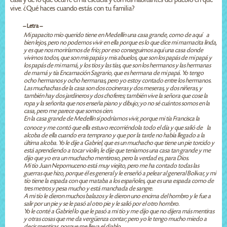
vive. ¿Qué haces cuando estás con tu familia?
-- Letra --
Mi papacito mío querido tiene en Medellín una casa grande, como de aquí a
bien lejos, pero no podemos vivir en ella porque es lo que dice mi mamacita linda,
y es que nos moriríamos de frío; por eso conseguimos aquí una casa donde
vivimos todos, que son mis papás y mis abuelos, que son los papás de mi papá y
los papás de mi mamá, y los tíos y las tías, que son los hermanos y las hermanas
de mamá y tía Encarnación Sagrario, que es hermana de mi papá. Yo tengo
ocho hermanos y ocho hermanas, pero yo estoy contado entre los hermanos.
Las muchachas de la casa son dos cocineras y dos meseras, y dos niñeras, y
también hay dos jardineros y dos choferes; también vive la señora que cose la
ropa y la señorita que nos enseña piano y dibujo; yo no sé cuántos somos en la
casa, pero me parece que somos cien.
En la casa grande de Medellín sí podríamos vivir, porque mi tía Francisca la
conoce y me contó que ella estuvo recorriéndola todo el día y que salió de la
alcoba de ella cuando era temprano y que por la tarde no había llegado a la
última alcoba. Yo le dije a Gabriel, que es un muchacho que tiene un pie torcido y
está aprendiendo a tocar violín, le dije que teníamos una casa tan grande y me
dijo que yo era un muchacho mentiroso, pero la verdad es, para Dios.
Mi tío Juan Nepomuceno está muy viejito, pero me ha contado todas las
guerras que hizo, porque él es general y le enseñó a pelear al general Bolívar, y mi
tío tiene la espada con que mataba a los españoles, que es una espada como de
tres metros y pesa mucho y está manchada de sangre.
A mi tío le dieron muchos balazos y le dieron uno encima del hombro y le fue a
salir por un pie y se le pasó al otro pie y le salió por el otro hombro.
Yo le conté a Gabriel lo que le pasó a mi tío y me dijo que no dijera más mentiras
y otras cosas que me da vergüenza contar; pero yo le tengo mucho miedo a
decir mentiras, porque me lleva el diablo.