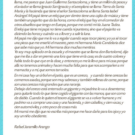
llama, me parece que Juan Guillermo Santacoloma, y tiene un millón de pesos y
el aviador se llama Ignacio San Ignacio y el aeroplano se llama Tierra de Santa
María y la hacienda que tiene el señor Santacoloma se llama Santa Isabel
Arcángel. Mi papá tiene un reloj que por dentro tiene una cajita de música y tiene
también un pajarito que da las horas, como el reloj que hay en el comedor de
otros abuelitos que tengo en Europa, porque me contó mi tía Juana Tadea.
El reloj que tiene mi papá no tiene cuerda ni punteros, sino que el pajarito va
diciendo las horas y cuándo va a llover y a salir la luna.
Mi papá me dijo que me lo va a regalar cuando sepa tocar piano; yo ya sé tocar
una pieza que me enseñó el maestro, pero mi hermana María Candelaria dice
que sabe más que yo. Mi hermana dice muchas mentiras.
Yo soy muy aplicado en la escuela y el maestro que se llama don Bartolomé, dijo
que me iba a dar en premio una lora que tiene en la casa; es de cuatro colores y
habla todo lo que oye en la clase, y entonces yo me la llevo para mi casa porque
allá no tenemos animales y hacen mucha falta para que nos acompañen a mi
mamacita y a mí, que somos tan solos.
En mi casa hay un árbol en el patio, que es un cerezo, y cuando tiene cerezas las
comemos asadas, porque son muy sabrosas y también rellenas de carne, porque
son unas cerezas más grandes que una naranja.
Debajo del cerezo está enterrado un gigante y mi padrino lo va a desenterrar,
para quitarle todo lo que tiene cogido el gigante con las manos, que son como
de diablo. Cuando le quiten el tesoro al gigante se va a volver humano y mi
padrino va a comprar una casa y una hacienda, y cien caballos, y cien vacas, y
cien automóviles, y otro poco de cosas más.
Mi mamá me dijo que no escriba más porque me hace daño para los ojos y yo
soy un niño obediente.
Rafael Jaramillo Arango