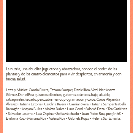
La nutria, una abuelita juguetona y abrazadora, conoce el poder de las
plantas y de los cuatro elementos para vivir despiertos, en armonía y con
buena salud.
Letra y Música: Camila Rivera, Tatiana Samper, Daniel Roa, Voz Líder: Marta
Gómez, Daniel Roa guitarras eléctricas, guitarras acústicas, bajo, ukulele,
cabaquinho, teclado, percusión menor, programación y coros. Coros Alejandra
Álvarez • Tatiana Latorre • Carolina Rivera • Camila Rivera • Tatiana Samper Isabella
Barragán • Mayna Builes • Violeta Builes • Luca Coral • Salomé Daza • Tea Gutiérrez
• Salvador Laserna • Laia Ospina • Sofía Machado • Juan Pedro Roa, pregón (6) •
Emiliana Roa • Mariana Roa • Valeria Roa • Gabriela Rojas • Helena Santamaría.