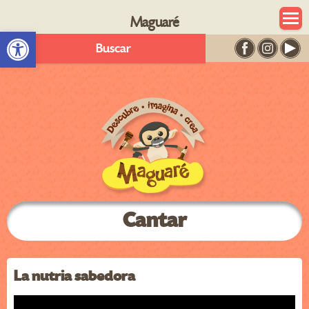
Maguaré
Abrir barra de herramientas
Buscar
Cantar
La nutria sabedora