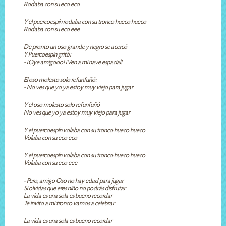
Rodaba con su eco eco
Y el puercoespín rodaba con su tronco hueco hueco
Rodaba con su eco eee
De pronto un oso grande y negro se acercó
Y Puercoespín gritó:
- ¡Oye amigooo! ¡Ven a mi nave espacial!
El oso molesto solo refunfuñó:
- No ves que yo ya estoy muy viejo para jugar
Y el oso molesto solo refunfuñó
No ves que yo ya estoy muy viejo para jugar
Y el puercoespín volaba con su tronco hueco hueco
Volaba con su eco eco
Y el puercoespín volaba con su tronco hueco hueco
Volaba con su eco eee
- Pero, amigo Oso no hay edad para jugar
Si olvidas que eres niño no podrás disfrutar
La vida es una sola es bueno recordar
Te invito a mi tronco vamos a celebrar
La vida es una sola es bueno recordar