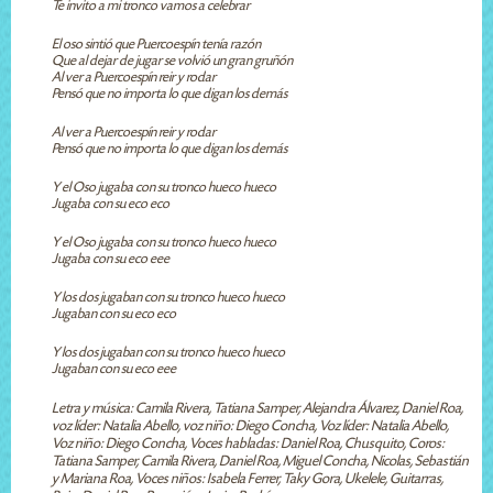
Te invito a mi tronco vamos a celebrar
El oso sintió que Puercoespín tenía razón
Que al dejar de jugar se volvió un gran gruñón
Al ver a Puercoespín reir y rodar
Pensó que no importa lo que digan los demás
Al ver a Puercoespín reir y rodar
Pensó que no importa lo que digan los demás
Y el Oso jugaba con su tronco hueco hueco
Jugaba con su eco eco
Y el Oso jugaba con su tronco hueco hueco
Jugaba con su eco eee
Y los dos jugaban con su tronco hueco hueco
Jugaban con su eco eco
Y los dos jugaban con su tronco hueco hueco
Jugaban con su eco eee
Letra y música: Camila Rivera, Tatiana Samper, Alejandra Álvarez, Daniel Roa,
voz líder: Natalia Abello, voz niño: Diego Concha, Voz líder: Natalia Abello,
Voz niño: Diego Concha, Voces habladas: Daniel Roa, Chusquito, Coros:
Tatiana Samper, Camila Rivera, Daniel Roa, Miguel Concha, Nicolas, Sebastián
y Mariana Roa, Voces niños: Isabela Ferrer, Taky Gora, Ukelele, Guitarras,