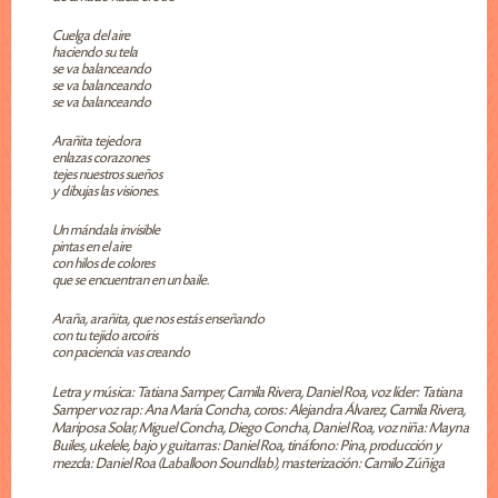
Cuelga del aire
haciendo su tela
se va balanceando
se va balanceando
se va balanceando
Arañita tejedora
enlazas corazones
tejes nuestros sueños
y dibujas las visiones.
Un mándala invisible
pintas en el aire
con hilos de colores
que se encuentran en un baile.
Araña, arañita, que nos estás enseñando
con tu tejido arcoíris
con paciencia vas creando
Letra y música: Tatiana Samper, Camila Rivera, Daniel Roa, voz líder: Tatiana
Samper voz rap: Ana María Concha, coros: Alejandra Álvarez, Camila Rivera,
Mariposa Solar, Miguel Concha, Diego Concha, Daniel Roa, voz niña: Mayna
Builes, ukelele, bajo y guitarras: Daniel Roa, tináfono: Pina, producción y
mezcla: Daniel Roa (Laballoon Soundlab), masterización: Camilo Zúñiga