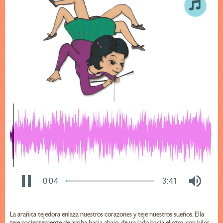
0:04
3:41
La arañita tejedora enlaza nuestros corazones y teje nuestros sueños. Ella
teje pacientemente de arriba hacia abajo, de un lado hacia el otro, con hilos