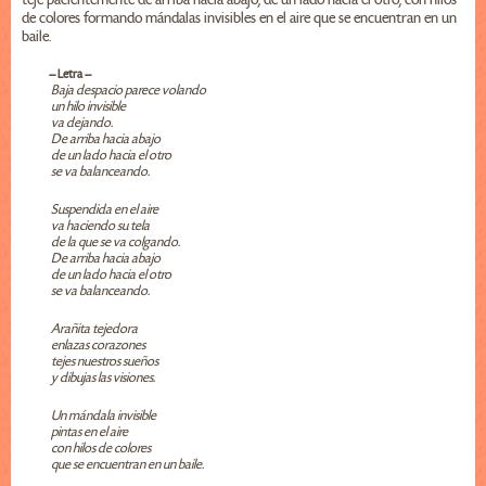
de colores formando mándalas invisibles en el aire que se encuentran en un
baile.
-- Letra --
Baja despacio parece volando
un hilo invisible
va dejando.
De arriba hacia abajo
de un lado hacia el otro
se va balanceando.
Suspendida en el aire
va haciendo su tela
de la que se va colgando.
De arriba hacia abajo
de un lado hacia el otro
se va balanceando.
Arañita tejedora
enlazas corazones
tejes nuestros sueños
y dibujas las visiones.
Un mándala invisible
pintas en el aire
con hilos de colores
que se encuentran en un baile.