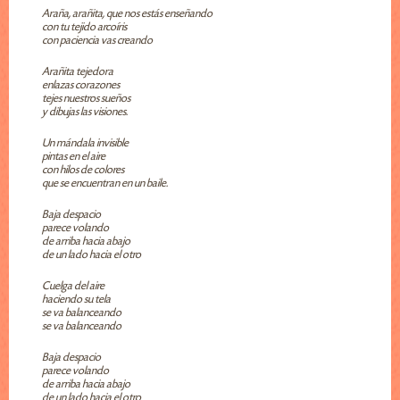
Araña, arañita, que nos estás enseñando
con tu tejido arcoíris
con paciencia vas creando
Arañita tejedora
enlazas corazones
tejes nuestros sueños
y dibujas las visiones.
Un mándala invisible
pintas en el aire
con hilos de colores
que se encuentran en un baile.
Baja despacio
parece volando
de arriba hacia abajo
de un lado hacia el otro
Cuelga del aire
haciendo su tela
se va balanceando
se va balanceando
Baja despacio
parece volando
de arriba hacia abajo
de un lado hacia el otro