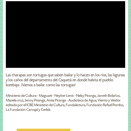
Las charapas son tortugas que saben bailar y lo hacen en los ríos, las lagunas
y los caños del departamento del Caquetá en donde habita el pueblo
korebajʉ. ¡Vamos a bailar como las tortugas!
Ministerio de Cultura - Maguaré - Neyber Lenis - Nelsy Piranga, Janeth Bolaños,
Mariela cruz, Jenny Piranga, Anita Piranga - Audioteca de Agua, Viento y Verdor
editada por el ICBF, Ministerio de Cultura, Fundalectura, Fundación Rafael Pombo,
La Fundación Carvajal y Cerlalc