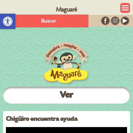
Maguaré
Abrir barra de herramientas
Buscar
Ver
Chigüiro encuentra ayuda