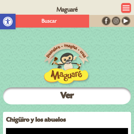
Maguaré
Abrir barra de herramientas
Buscar
Ver
Chigüiro y los abuelos