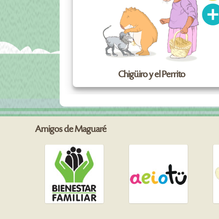
Chigüiro y el Perrito
Amigos de Maguaré