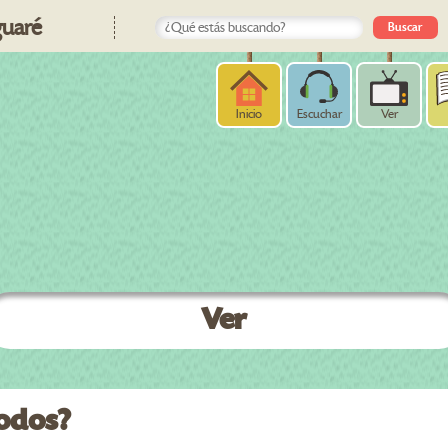
uaré
Inicio
Escuchar
Ver
Ver
todos?