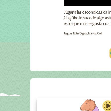
Jugar a las escondidas es 
Chigüiro le sucede algo as
es lo que más te gusta cua
Jaguar Taller Digital, Ivar da Coll