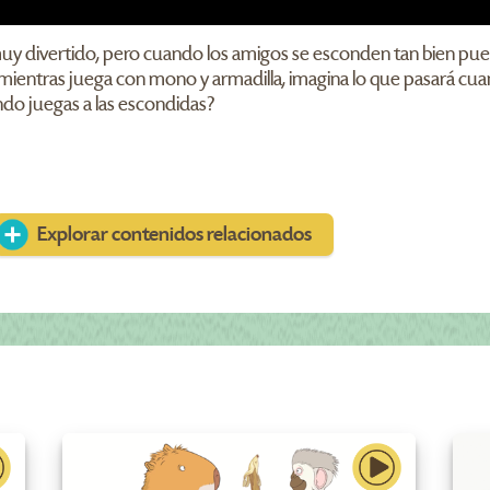
muy divertido, pero cuando los amigos se esconden tan bien pued
í mientras juega con mono y armadilla, imagina lo que pasará c
ndo juegas a las escondidas?
Explorar contenidos relacionados