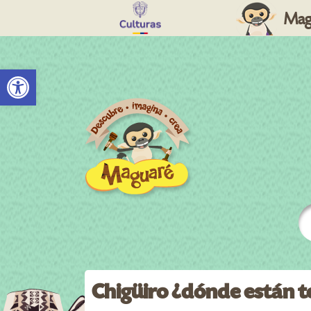
Mag
Abrir barra de herramientas
Chigüiro ¿dónde están 