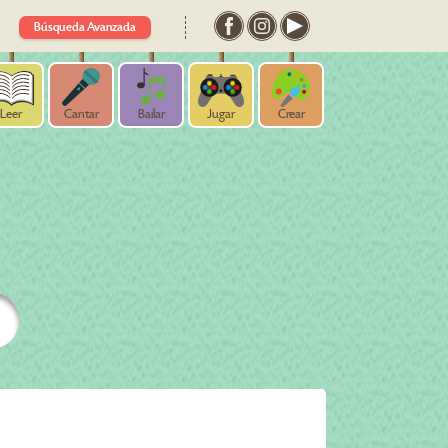
Búsqueda Avanzada
Leer
Cantar
Bailar
Jugar
Crear