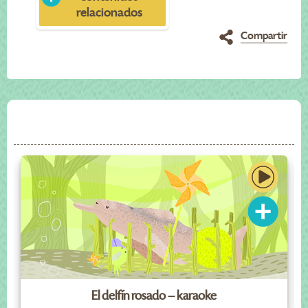
relacionados
Compartir
El delfín rosado – karaoke