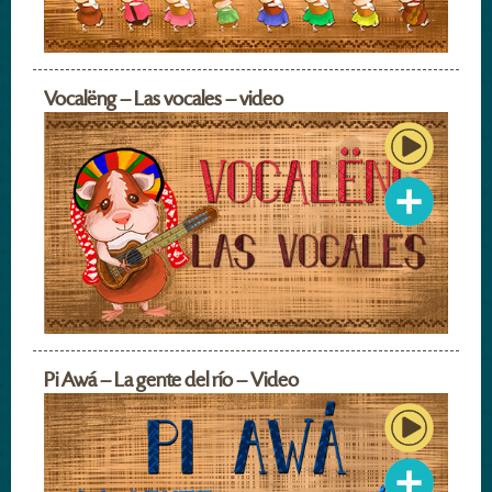
Vocalëng – Las vocales – video
Pi Awá – La gente del río – Video