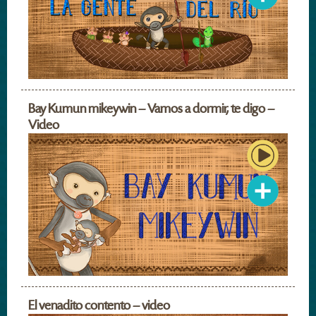
Bay Kumun mikeywin – Vamos a dormir, te digo –
Video
El venadito contento – video