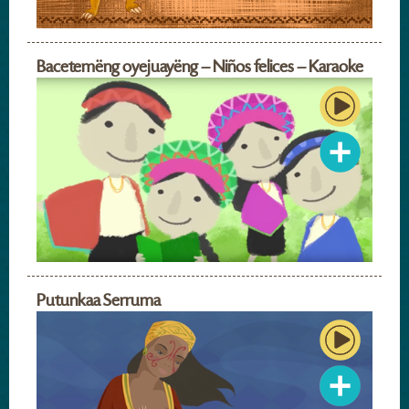
Bacetemëng oyejuayëng – Niños felices – Karaoke
Putunkaa Serruma