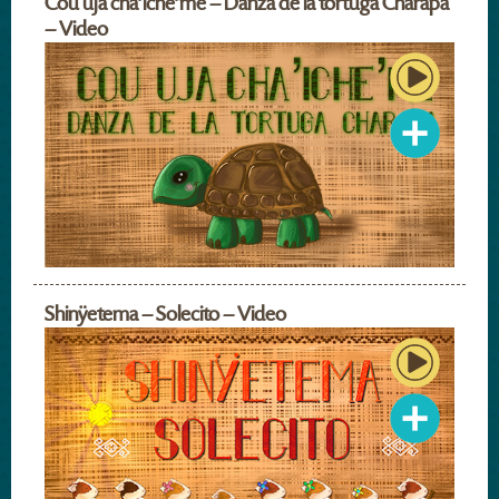
Cou uja cha’iche’me – Danza de la tortuga Charapa
– Video
Shinÿetema – Solecito – Video