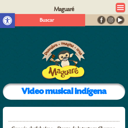
Maguaré
Abrir barra de herramientas
Buscar
Video musical indígena