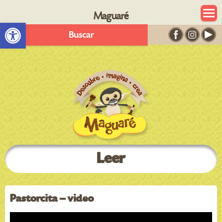
Maguaré
Abrir barra de herramientas
Buscar
Leer
Pastorcita – video