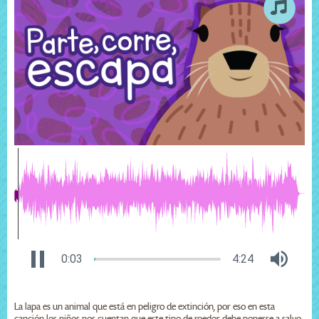
0:03
4:24
La lapa es un animal que está en peligro de extinción, por eso en esta
canción los niños nos cuentan que este tipo de roedor debe ponerse a salvo