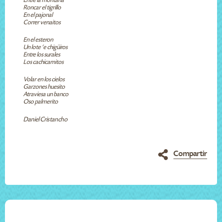
Entre la montaña
Roncar el tigrillo
En el pajonal
Correr venaitos
En el esteron
Un lote ‘e chigüiros
Entre los surales
Los cachicamitos
Volar en los cielos
Garzones huesito
Atraviesa un banco
Oso palmerito
Daniel Cristancho
Compartir