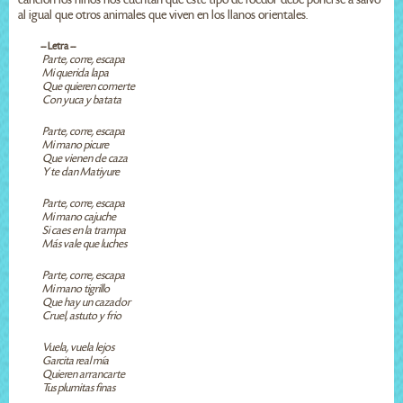
al igual que otros animales que viven en los llanos orientales.
-- Letra --
Parte, corre, escapa
Mi querida lapa
Que quieren comerte
Con yuca y batata
Parte, corre, escapa
Mi mano picure
Que vienen de caza
Y te dan Matiyure
Parte, corre, escapa
Mi mano cajuche
Si caes en la trampa
Más vale que luches
Parte, corre, escapa
Mi mano tigrillo
Que hay un cazador
Cruel, astuto y frio
Vuela, vuela lejos
Garcita real mía
Quieren arrancarte
Tus plumitas finas