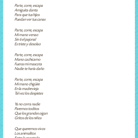
Parte, corre, escapa
Amiguita danta
Para que tus hijos
Puedan ver tus canas
Parte, corre, escapa
Mi mano venao
Sin ti el pajonal
Es triste y desolao
Parte, corre, escapa
Mano cachicamo
Fueras mi mascota
Nadie te haría daño
Parte, corre, escapa
Mi mano chigüire
En la madrevieja
Tal vez los despistes
Ya no corra nadie
Paremos toditos
Que los grandes oigan
Gritos de los niños
Que queremos vivos
Los animalitos