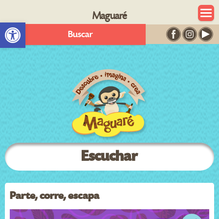
Maguaré
Abrir barra de herramientas
Buscar
Escuchar
Parte, corre, escapa