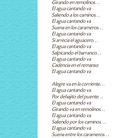
Girando en remolinos…
El agua cantando va
Saliendo a los caminos…
El agua cantando va
Suena en los carameros…
El agua cantando va
Si arrecia el aguacero…
El agua cantando va
Salpicando el barranco…
El agua cantando va
Cadencia en el remanso
El agua cantando va
Alegre va en la corriente…
El agua cantando va
Por debajito del puente…
El agua cantando va
Girando va en remolinos…
El agua cantando va
Saliendo por los caminos…
El agua cantando va
Suena entre los carameros…