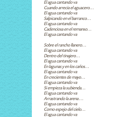
El agua cantando va
Cuando arrecia el aguacero…
El agua cantando va
Salpicando en el barranco…
El agua cantando va
Cadenciosa en el remanso…
El agua cantando va
Sobre el rancho llanero…
El agua cantando va
Dentro del tinajero…
El agua cantando va
En lagunas y en los caños…
El agua cantando va
En crecientes de mayo…
El agua cantando va
Si empieza la subienda…
El agua cantando va
Arrastrando la arena …
El agua cantando va
Como espejo del cielo…
El agua cantando va