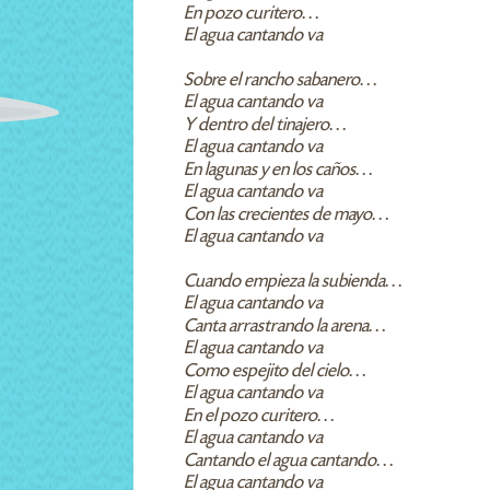
En pozo curitero…
El agua cantando va
Sobre el rancho sabanero…
El agua cantando va
Y dentro del tinajero…
El agua cantando va
En lagunas y en los caños…
El agua cantando va
Con las crecientes de mayo…
El agua cantando va
Cuando empieza la subienda…
El agua cantando va
Canta arrastrando la arena…
El agua cantando va
Como espejito del cielo…
El agua cantando va
En el pozo curitero…
El agua cantando va
Cantando el agua cantando…
El agua cantando va