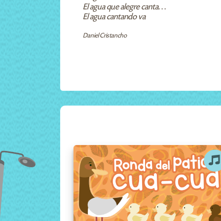
El agua que alegre canta…
El agua cantando va
Daniel Cristancho