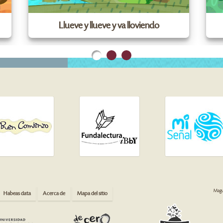
Llueve y llueve y va lloviendo
Magua
Habeas data
Acerca de
Mapa del sitio