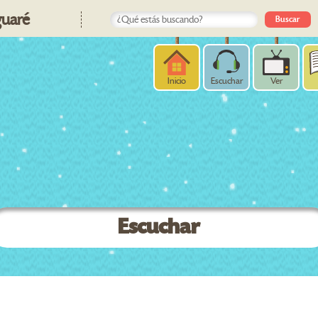
uaré
Inicio
Escuchar
Ver
Escuchar