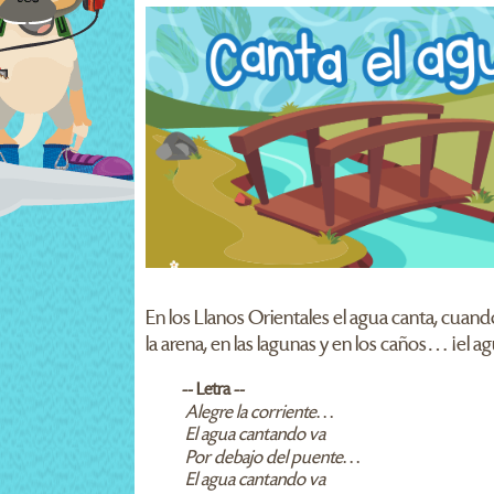
En los Llanos Orientales el agua canta, cuan
la arena, en las lagunas y en los caños… ¡el 
-- Letra --
Alegre la corriente…
El agua cantando va
Por debajo del puente…
El agua cantando va