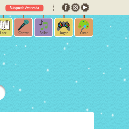
Búsqueda Avanzada
Leer
Cantar
Bailar
Jugar
Crear